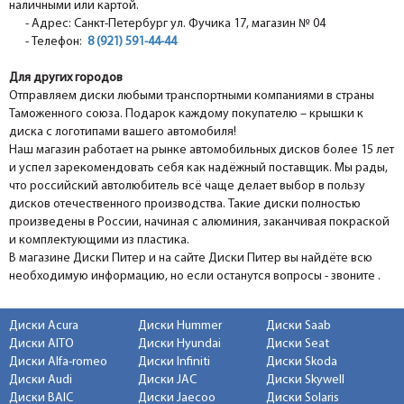
наличными или картой.
- Адрес: Санкт-Петербург ул. Фучика 17, магазин № 04
- Телефон:
8 (921) 591-44-44
Для других городов
Отправляем диски любыми транспортными компаниями в страны
Таможенного союза. Подарок каждому покупателю – крышки к
диска с логотипами вашего автомобиля!
Наш магазин работает на рынке автомобильных дисков более 15 лет
и успел зарекомендовать себя как надёжный поставщик. Мы рады,
что российский автолюбитель всё чаще делает выбор в пользу
дисков отечественного производства. Такие диски полностью
произведены в России, начиная с алюминия, заканчивая покраской
и комплектующими из пластика.
В магазине Диски Питер и на сайте Диски Питер вы найдёте всю
необходимую информацию, но если останутся вопросы - звоните .
Диски Acura
Диски Hummer
Диски Saab
Диски AITO
Диски Hyundai
Диски Seat
Диски Alfa-romeo
Диски Infiniti
Диски Skoda
Диски Audi
Диски JAC
Диски Skywell
Диски BAIC
Диски Jaecoo
Диски Solaris