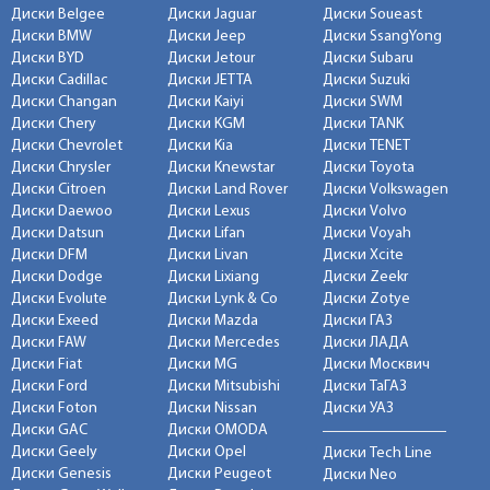
Диски Belgee
Диски Jaguar
Диски Soueast
Диски BMW
Диски Jeep
Диски SsangYong
Диски BYD
Диски Jetour
Диски Subaru
Диски Cadillac
Диски JETTA
Диски Suzuki
Диски Changan
Диски Kaiyi
Диски SWM
Диски Chery
Диски KGM
Диски TANK
Диски Chevrolet
Диски Kia
Диски TENET
Диски Chrysler
Диски Knewstar
Диски Toyota
Диски Citroen
Диски Land Rover
Диски Volkswagen
Диски Daewoo
Диски Lexus
Диски Volvo
Диски Datsun
Диски Lifan
Диски Voyah
Диски DFM
Диски Livan
Диски Xcite
Диски Dodge
Диски Lixiang
Диски Zeekr
Диски Evolute
Диски Lynk & Co
Диски Zotye
Диски Exeed
Диски Mazda
Диски ГАЗ
Диски FAW
Диски Mercedes
Диски ЛАДА
Диски Fiat
Диски MG
Диски Москвич
Диски Ford
Диски Mitsubishi
Диски ТаГАЗ
Диски Foton
Диски Nissan
Диски УАЗ
Диски GAC
Диски OMODA
Диски Geely
Диски Opel
Диски Tech Line
Диски Genesis
Диски Peugeot
Диски Neo