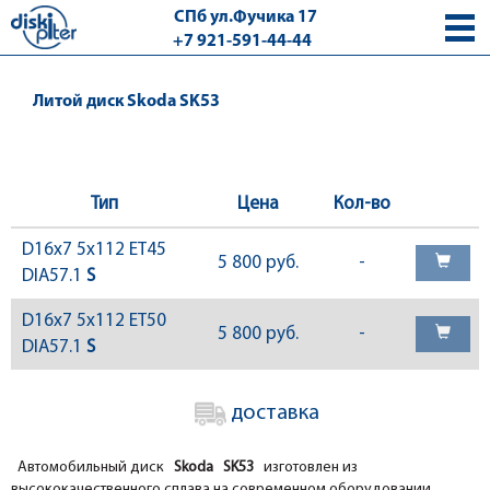
СПб ул.Фучика 17
+7 921-591-44-44
с 9.00 - 18.00 без выходных
Литой диск Skoda SK53
Тип
Цена
Кол-во
D16x7 5x112 ET45
5 800 руб.
-
DIA57.1
S
D16x7 5x112 ET50
5 800 руб.
-
DIA57.1
S
доставка
Автомобильный диск
Skoda SK53
изготовлен из
высококачественного сплава на современном оборудовании.