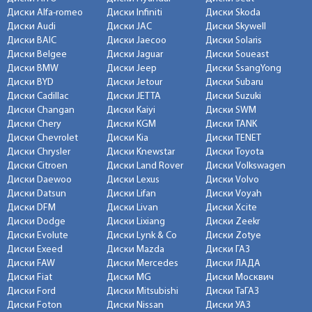
Диски Alfa-romeo
Диски Infiniti
Диски Skoda
Диски Audi
Диски JAC
Диски Skywell
Диски BAIC
Диски Jaecoo
Диски Solaris
Диски Belgee
Диски Jaguar
Диски Soueast
Диски BMW
Диски Jeep
Диски SsangYong
Диски BYD
Диски Jetour
Диски Subaru
Диски Cadillac
Диски JETTA
Диски Suzuki
Диски Changan
Диски Kaiyi
Диски SWM
Диски Chery
Диски KGM
Диски TANK
Диски Chevrolet
Диски Kia
Диски TENET
Диски Chrysler
Диски Knewstar
Диски Toyota
Диски Citroen
Диски Land Rover
Диски Volkswagen
Диски Daewoo
Диски Lexus
Диски Volvo
Диски Datsun
Диски Lifan
Диски Voyah
Диски DFM
Диски Livan
Диски Xcite
Диски Dodge
Диски Lixiang
Диски Zeekr
Диски Evolute
Диски Lynk & Co
Диски Zotye
Диски Exeed
Диски Mazda
Диски ГАЗ
Диски FAW
Диски Mercedes
Диски ЛАДА
Диски Fiat
Диски MG
Диски Москвич
Диски Ford
Диски Mitsubishi
Диски ТаГАЗ
Диски Foton
Диски Nissan
Диски УАЗ