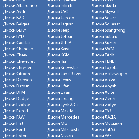
Диски Alfa-romeo
Диски Infiniti
Диски Skoda
Диски Audi
Диски JAC
Диски Skywell
Диски BAIC
Диски Jaecoo
Диски Solaris
Диски Belgee
Диски Jaguar
Диски Soueast
Диски BMW
Диски Jeep
Диски SsangYong
Диски BYD
Диски Jetour
Диски Subaru
Диски Cadillac
Диски JETTA
Диски Suzuki
Диски Changan
Диски Kaiyi
Диски SWM
Диски Chery
Диски KGM
Диски TANK
Диски Chevrolet
Диски Kia
Диски TENET
Диски Chrysler
Диски Knewstar
Диски Toyota
Диски Citroen
Диски Land Rover
Диски Volkswagen
Диски Daewoo
Диски Lexus
Диски Volvo
Диски Datsun
Диски Lifan
Диски Voyah
Диски DFM
Диски Livan
Диски Xcite
Диски Dodge
Диски Lixiang
Диски Zeekr
Диски Evolute
Диски Lynk & Co
Диски Zotye
Диски Exeed
Диски Mazda
Диски ГАЗ
Диски FAW
Диски Mercedes
Диски ЛАДА
Диски Fiat
Диски MG
Диски Москвич
Диски Ford
Диски Mitsubishi
Диски ТаГАЗ
Диски Foton
Диски Nissan
Диски УАЗ