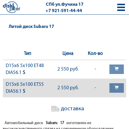
СПб ул.Фучика 17
+7 921-591-44-44
с 9.00 - 18.00 без выходных
Литой диск Subaru 17
Тип
Цена
Кол-во
D15x6 5x100 ET48
2 550 руб.
-
DIA56.1
S
D15x6 5x100 ET55
2 550 руб.
-
DIA56.1
S
доставка
Автомобильный диск
Subaru 17
изготовлен из
высококачественного сплава на современном оборудовании.