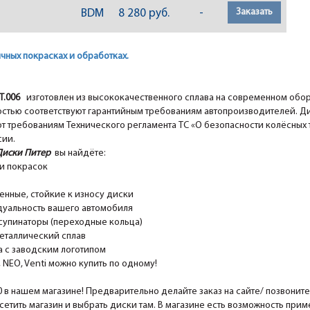
Заказать
BDM
8 280 руб.
-
чных покрасках и обработках.
ST.006
изготовлен из высококачественного сплава на современном об
стью соответствуют гарантийным требованиям автопроизводителей. Д
 требованиям Технического регламента ТС «О безопасности колёсных т
сии.
Диски Питер
вы найдёте:
и покрасок
ные, стойкие к износу диски
уальность вашего автомобиля
супинаторы (переходные кольца)
еталлический сплав
 с заводским логотипом
EO, Venti можно купить по одному!
0 в нашем магазине! Предварительно делайте заказ на сайте/ позвонит
сетить магазин и выбрать диски там. В магазине есть возможность при