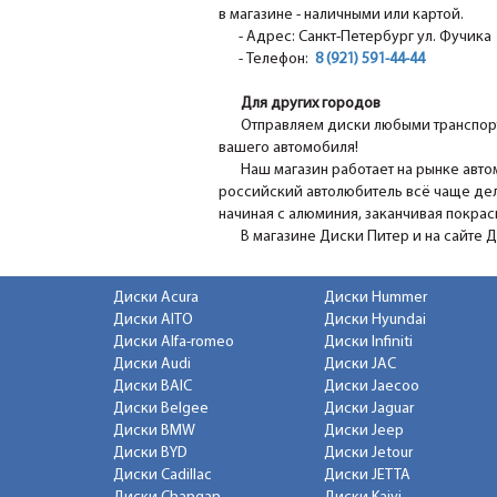
в магазине - наличными или картой.
- Адрес: Санкт-Петербург ул. Фучика 1
- Телефон:
8 (921) 591-44-44
Для других городов
Отправляем диски любыми транспорт
вашего автомобиля!
Наш магазин работает на рынке авто
российский автолюбитель всё чаще дел
начиная с алюминия, заканчивая покра
В магазине Диски Питер и на сайте 
Диски Acura
Диски Hummer
Диски AITO
Диски Hyundai
Диски Alfa-romeo
Диски Infiniti
Диски Audi
Диски JAC
Диски BAIC
Диски Jaecoo
Диски Belgee
Диски Jaguar
Диски BMW
Диски Jeep
Диски BYD
Диски Jetour
Диски Cadillac
Диски JETTA