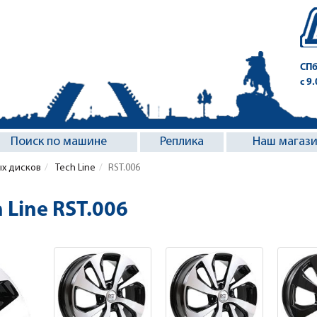
СПб
с 9
Поиск по машине
Реплика
Наш магаз
ых дисков
Tech Line
RST.006
 Line RST.006