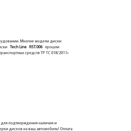
орудовании. Многие модели диски
иски
Tech Line RST.006
прошли
ранспортных средств ТР ТС 018/2011»
е для подтверждения наличия и
мерки дисков на ваш автомобиль! Оплата