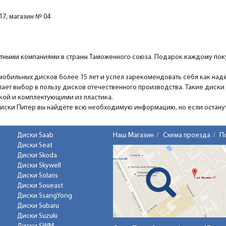
7, магазин № 04
ными компаниями в страны Таможенного союза. Подарок каждому поку
мобильных дисков более 15 лет и успел зарекомендовать себя как над
ает выбор в пользу дисков отечественного производства. Такие диски
ской и комплектующими из пластика.
Диски Питер вы найдёте всю необходимую информацию, но если останутс
Диски Saab
Наш Магазин
Схема проезда
П
Диски Seat
Диски Skoda
Диски Skywell
Диски Solaris
Диски Soueast
Диски SsangYong
Диски Subaru
Диски Suzuki