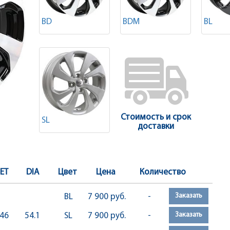
BD
BDM
BL
Стоимость и срок
SL
доставки
ET
DIA
Цвет
Цена
Количество
Заказать
BL
7 900 руб.
-
Заказать
46
54.1
SL
7 900 руб.
-