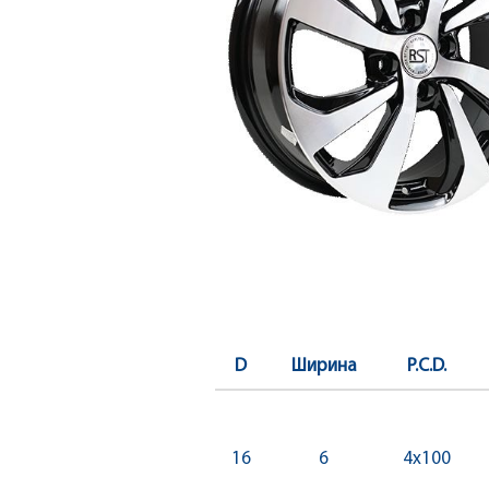
D
Ширина
P.C.D.
16
6
4x100