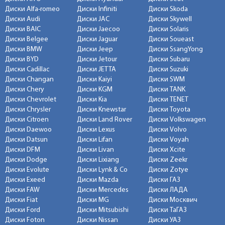
Диски Alfa-romeo
Диски Infiniti
Диски Skoda
Диски Audi
Диски JAC
Диски Skywell
Диски BAIC
Диски Jaecoo
Диски Solaris
Диски Belgee
Диски Jaguar
Диски Soueast
Диски BMW
Диски Jeep
Диски SsangYong
Диски BYD
Диски Jetour
Диски Subaru
Диски Cadillac
Диски JETTA
Диски Suzuki
Диски Changan
Диски Kaiyi
Диски SWM
Диски Chery
Диски KGM
Диски TANK
Диски Chevrolet
Диски Kia
Диски TENET
Диски Chrysler
Диски Knewstar
Диски Toyota
Диски Citroen
Диски Land Rover
Диски Volkswagen
Диски Daewoo
Диски Lexus
Диски Volvo
Диски Datsun
Диски Lifan
Диски Voyah
Диски DFM
Диски Livan
Диски Xcite
Диски Dodge
Диски Lixiang
Диски Zeekr
Диски Evolute
Диски Lynk & Co
Диски Zotye
Диски Exeed
Диски Mazda
Диски ГАЗ
Диски FAW
Диски Mercedes
Диски ЛАДА
Диски Fiat
Диски MG
Диски Москвич
Диски Ford
Диски Mitsubishi
Диски ТаГАЗ
Диски Foton
Диски Nissan
Диски УАЗ