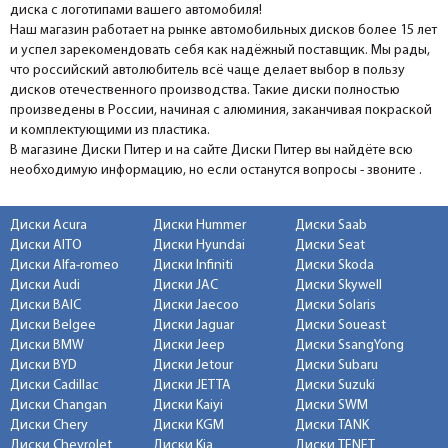
диска с логотипами вашего автомобиля!
Наш магазин работает на рынке автомобильных дисков более 15 лет
и успел зарекомендовать себя как надёжный поставщик. Мы рады,
что российский автолюбитель всё чаще делает выбор в пользу
дисков отечественного производства. Такие диски полностью
произведены в России, начиная с алюминия, заканчивая покраской
и комплектующими из пластика.
В магазине Диски Питер и на сайте Диски Питер вы найдёте всю
необходимую информацию, но если останутся вопросы - звоните .
Диски Acura
Диски Hummer
Диски Saab
Диски AITO
Диски Hyundai
Диски Seat
Диски Alfa-romeo
Диски Infiniti
Диски Skoda
Диски Audi
Диски JAC
Диски Skywell
Диски BAIC
Диски Jaecoo
Диски Solaris
Диски Belgee
Диски Jaguar
Диски Soueast
Диски BMW
Диски Jeep
Диски SsangYong
Диски BYD
Диски Jetour
Диски Subaru
Диски Cadillac
Диски JETTA
Диски Suzuki
Диски Changan
Диски Kaiyi
Диски SWM
Диски Chery
Диски KGM
Диски TANK
Диски Chevrolet
Диски Kia
Диски TENET