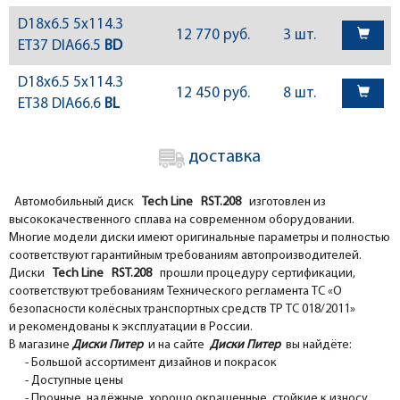
D18x6.5 5x114.3
12 770 руб.
3 шт.
ET37 DIA66.5
BD
D18x6.5 5x114.3
12 450 руб.
8 шт.
ET38 DIA66.6
BL
доставка
Автомобильный диск
Tech Line RST.208
изготовлен из
высококачественного сплава на современном оборудовании.
Многие модели диски имеют оригинальные параметры и полностью
соответствуют гарантийным требованиям автопроизводителей.
Диски
Tech Line RST.208
прошли процедуру сертификации,
соответствуют требованиям Технического регламента ТС «О
безопасности колёсных транспортных средств ТР ТС 018/2011»
и рекомендованы к эксплуатации в России.
В магазине
Диски Питер
и на сайте
Диски Питер
вы найдёте:
- Большой ассортимент дизайнов и покрасок
- Доступные цены
- Прочные, надёжные, хорошо окрашенные, стойкие к износу