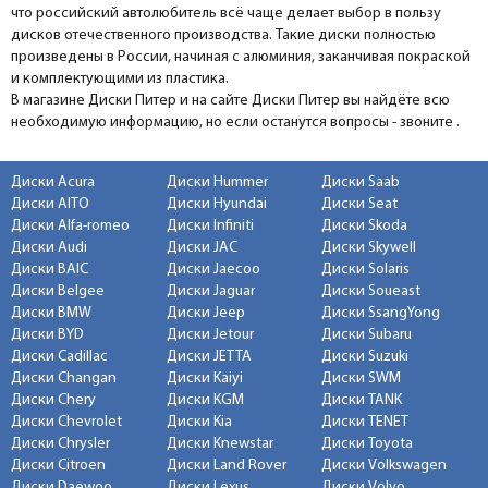
что российский автолюбитель всё чаще делает выбор в пользу
дисков отечественного производства. Такие диски полностью
произведены в России, начиная с алюминия, заканчивая покраской
и комплектующими из пластика.
В магазине Диски Питер и на сайте Диски Питер вы найдёте всю
необходимую информацию, но если останутся вопросы - звоните .
Диски Acura
Диски Hummer
Диски Saab
Диски AITO
Диски Hyundai
Диски Seat
Диски Alfa-romeo
Диски Infiniti
Диски Skoda
Диски Audi
Диски JAC
Диски Skywell
Диски BAIC
Диски Jaecoo
Диски Solaris
Диски Belgee
Диски Jaguar
Диски Soueast
Диски BMW
Диски Jeep
Диски SsangYong
Диски BYD
Диски Jetour
Диски Subaru
Диски Cadillac
Диски JETTA
Диски Suzuki
Диски Changan
Диски Kaiyi
Диски SWM
Диски Chery
Диски KGM
Диски TANK
Диски Chevrolet
Диски Kia
Диски TENET
Диски Chrysler
Диски Knewstar
Диски Toyota
Диски Citroen
Диски Land Rover
Диски Volkswagen
Диски Daewoo
Диски Lexus
Диски Volvo