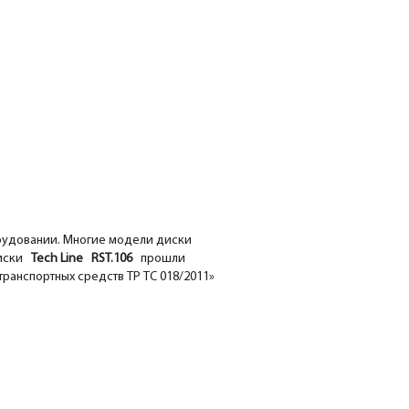
орудовании. Многие модели диски
иски
Tech Line RST.106
прошли
ранспортных средств ТР ТС 018/2011»