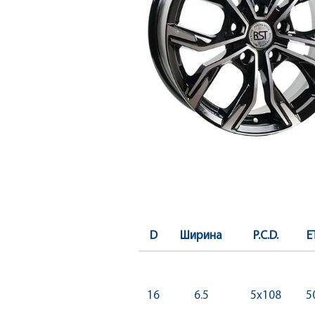
D
Ширина
P.C.D.
E
16
6.5
5x108
5