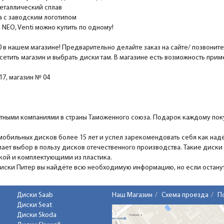
еталлический сплав
 с заводским логотипом
EO, Venti можно купить по одному!
0 в нашем магазине! Предварительно делайте заказ на сайте/ позвонит
сетить магазин и выбрать диски там. В магазине есть возможность при
7, магазин № 04
ными компаниями в страны Таможенного союза. Подарок каждому поку
мобильных дисков более 15 лет и успел зарекомендовать себя как над
ает выбор в пользу дисков отечественного производства. Такие диски
ской и комплектующими из пластика.
Диски Питер вы найдёте всю необходимую информацию, но если останутс
Диски Saab
Наш Магазин
Схема проезда
П
Диски Seat
Диски Skoda