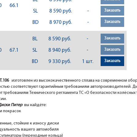
0
66.1
Заказать
SL
8 590 руб.
-
Заказать
BD
8 970 руб.
-
Заказать
BL
8 590 руб.
-
Заказать
0
67.1
SL
8 940 руб.
-
Заказать
BD
9 330 руб.
1 шт.
ST.106
изготовлен из высококачественного сплава на современном об
стью соответствуют гарантийным требованиям автопроизводителей. Д
 требованиям Технического регламента ТС «О безопасности колёсных т
сии.
Диски Питер
вы найдёте:
и покрасок
ные, стойкие к износу диски
уальность вашего автомобиля
супинаторы (переходные кольца)