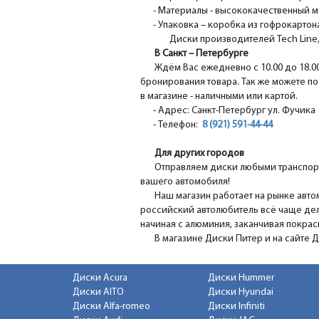
- Материалы - высококачественный м
- Упаковка – коробка из гофрокартона
Диски производителей Tech Line, N
В Санкт – Петербурге
Ждём Вас ежедневно с 10.00 до 18.0
бронирования товара. Так же можете по
в магазине - наличными или картой.
- Адрес: Санкт-Петербург ул. Фучика 1
- Телефон:
8 (921) 591-44-44
Для других городов
Отправляем диски любыми транспорт
вашего автомобиля!
Наш магазин работает на рынке авто
российский автолюбитель всё чаще дел
начиная с алюминия, заканчивая покра
В магазине Диски Питер и на сайте 
Диски Acura
Диски Hummer
Диски AITO
Диски Hyundai
Диски Alfa-romeo
Диски Infiniti