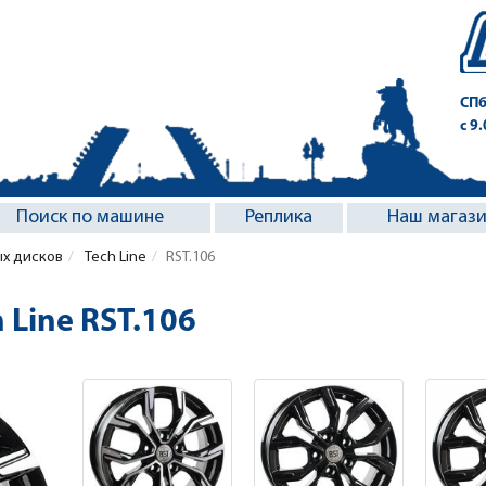
СПб
с 9
Поиск по машине
Реплика
Наш магаз
ых дисков
Tech Line
RST.106
 Line RST.106