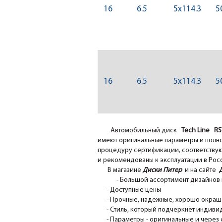
16
6.5
5x114.3
5
16
6.5
5x114.3
5
Автомобильный диск
Tech Line R
имеют оригинальные параметры и полно
процедуру сертификации, соответствуют
и рекомендованы к эксплуатации в Рос
В магазине
Диски Питер
и на сайте
- Большой ассортимент дизайнов 
- Доступные цены
- Прочные, надёжные, хорошо окрашен
- Стиль, который подчеркнёт индивид
- Параметры - оригинальные и через 