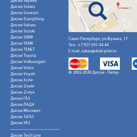
Диски Skywell
Диски Solaris
Диски Soueast
Диски SsangYong
Диски Subaru
Диски Suzuki
Диски SWM
Санкт-Петербург, ул.Фучика, 17
Диски TANK
Тел.:
+7 921-591-44-44
Диски TENET
E-mail:
zakaz@diski-piter.ru
Диски Toyota
Диски Volkswagen
Диски Volvo
© 2002-2026 Диски - Питер
Диски Voyah
Диски Xcite
Диски Zeekr
Диски Zotye
Диски ГАЗ
Диски ЛАДА
Диски Москвич
Диски ТаГАЗ
Диски УАЗ
Диски Tech Line