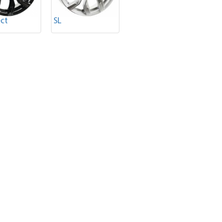
ct
SL