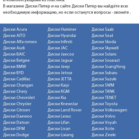
и комплектующими из пластика.
В магазине Диски Питер и на сайте Диски Питер вы найдёте всю
необходимую информацию, но если останутся вопросы - звоните .
Диски Acura
Диски Hummer
Диски Saab
Диски AITO
Диски Hyundai
Диски Seat
Диски Alfa-romeo
Диски Infiniti
Диски Skoda
Диски Audi
Диски JAC
Диски Skywell
Диски BAIC
Диски Jaecoo
Диски Solaris
Диски Belgee
Диски Jaguar
Диски Soueast
Диски BMW
Диски Jeep
Диски SsangYong
Диски BYD
Диски Jetour
Диски Subaru
Диски Cadillac
Диски JETTA
Диски Suzuki
Диски Changan
Диски Kaiyi
Диски SWM
Диски Chery
Диски KGM
Диски TANK
Диски Chevrolet
Диски Kia
Диски TENET
Диски Chrysler
Диски Knewstar
Диски Toyota
Диски Citroen
Диски Land Rover
Диски Volkswagen
Диски Daewoo
Диски Lexus
Диски Volvo
Диски Datsun
Диски Lifan
Диски Voyah
Диски DFM
Диски Livan
Диски Xcite
Диски Dodge
Диски Lixiang
Диски Zeekr