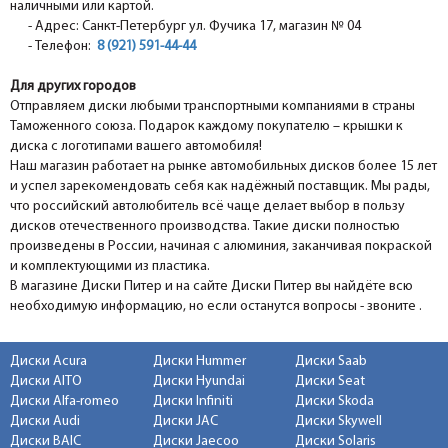
наличными или картой.
- Адрес: Санкт-Петербург ул. Фучика 17, магазин № 04
- Телефон:
8 (921) 591-44-44
Для других городов
Отправляем диски любыми транспортными компаниями в страны
Таможенного союза. Подарок каждому покупателю – крышки к
диска с логотипами вашего автомобиля!
Наш магазин работает на рынке автомобильных дисков более 15 лет
и успел зарекомендовать себя как надёжный поставщик. Мы рады,
что российский автолюбитель всё чаще делает выбор в пользу
дисков отечественного производства. Такие диски полностью
произведены в России, начиная с алюминия, заканчивая покраской
и комплектующими из пластика.
В магазине Диски Питер и на сайте Диски Питер вы найдёте всю
необходимую информацию, но если останутся вопросы - звоните .
Диски Acura
Диски Hummer
Диски Saab
Диски AITO
Диски Hyundai
Диски Seat
Диски Alfa-romeo
Диски Infiniti
Диски Skoda
Диски Audi
Диски JAC
Диски Skywell
Диски BAIC
Диски Jaecoo
Диски Solaris