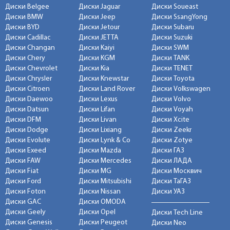
Диски Belgee
Диски Jaguar
Диски Soueast
Диски BMW
Диски Jeep
Диски SsangYong
Диски BYD
Диски Jetour
Диски Subaru
Диски Cadillac
Диски JETTA
Диски Suzuki
Диски Changan
Диски Kaiyi
Диски SWM
Диски Chery
Диски KGM
Диски TANK
Диски Chevrolet
Диски Kia
Диски TENET
Диски Chrysler
Диски Knewstar
Диски Toyota
Диски Citroen
Диски Land Rover
Диски Volkswagen
Диски Daewoo
Диски Lexus
Диски Volvo
Диски Datsun
Диски Lifan
Диски Voyah
Диски DFM
Диски Livan
Диски Xcite
Диски Dodge
Диски Lixiang
Диски Zeekr
Диски Evolute
Диски Lynk & Co
Диски Zotye
Диски Exeed
Диски Mazda
Диски ГАЗ
Диски FAW
Диски Mercedes
Диски ЛАДА
Диски Fiat
Диски MG
Диски Москвич
Диски Ford
Диски Mitsubishi
Диски ТаГАЗ
Диски Foton
Диски Nissan
Диски УАЗ
Диски GAC
Диски OMODA
Диски Geely
Диски Opel
Диски Tech Line
Диски Genesis
Диски Peugeot
Диски Neo