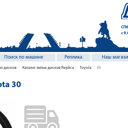
СПб
с 9
Поиск по машине
Реплика
Наш магаз
ых дисков
Каталог литых дисков Replica
Toyota
30
ota 30