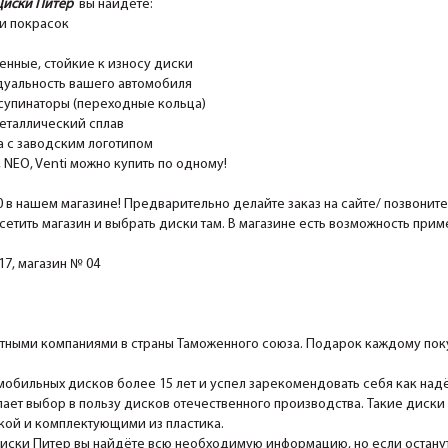
Диски Питер
вы найдёте:
и покрасок
ные, стойкие к износу диски
уальность вашего автомобиля
супинаторы (переходные кольца)
еталлический сплав
 с заводским логотипом
EO, Venti можно купить по одному!
0 в нашем магазине! Предварительно делайте заказ на сайте/ позвонит
сетить магазин и выбрать диски там. В магазине есть возможность при
7, магазин № 04
ными компаниями в страны Таможенного союза. Подарок каждому поку
мобильных дисков более 15 лет и успел зарекомендовать себя как над
ает выбор в пользу дисков отечественного производства. Такие диски
ской и комплектующими из пластика.
Диски Питер вы найдёте всю необходимую информацию, но если останутс