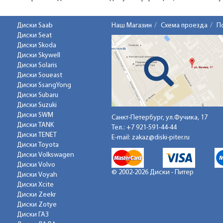
Диски Saab
Наш Магазин
Схема проезда
П
Диски Seat
Диски Skoda
Диски Skywell
Диски Solaris
Диски Soueast
Диски SsangYong
Диски Subaru
Диски Suzuki
Диски SWM
Санкт-Петербург, ул.Фучика, 17
Диски TANK
Тел.:
+7 921-591-44-44
Диски TENET
E-mail:
zakaz@diski-piter.ru
Диски Toyota
Диски Volkswagen
Диски Volvo
© 2002-2026 Диски - Питер
Диски Voyah
Диски Xcite
Диски Zeekr
Диски Zotye
Диски ГАЗ