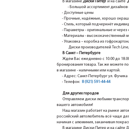
В магазине
Диски Питер
и на сайте
- Большой ассортимент дизайнов 
- Доступные цены
- Прочные, надёжные, хорошо окрашен
- Стиль, который подчеркнёт индивид
- Параметры - оригинальные и через 
- Материалы - высококачественный м
- Упаковка – коробка из гофрокартона
Диски производителей Tech Line, N
В Санкт – Петербурге
Ждём Вас ежедневно с 10.00 до 18.0
бронирования товара. Так же можете по
в магазине - наличными или картой.
- Адрес: Санкт-Петербург ул. Фучика 1
- Телефон:
8 (921) 591-44-44
Для других городов
Отправляем диски любыми транспорт
вашего автомобиля!
Наш магазин работает на рынке авто
российский автолюбитель всё чаще дел
начиная с алюминия, заканчивая покра
В магазине Диски Питер и на сайте 