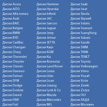
Диски Acura
Диски Hummer
Диски Saab
Диски AITO
Диски Hyundai
Диски Seat
Диски Alfa-romeo
Диски Infiniti
Диски Skoda
Диски Audi
Диски JAC
Диски Skywell
Диски BAIC
Диски Jaecoo
Диски Solaris
Диски Belgee
Диски Jaguar
Диски Soueast
Диски BMW
Диски Jeep
Диски SsangYong
Диски BYD
Диски Jetour
Диски Subaru
Диски Cadillac
Диски JETTA
Диски Suzuki
Диски Changan
Диски Kaiyi
Диски SWM
Диски Chery
Диски KGM
Диски TANK
Диски Chevrolet
Диски Kia
Диски TENET
Диски Chrysler
Диски Knewstar
Диски Toyota
Диски Citroen
Диски Land Rover
Диски Volkswagen
Диски Daewoo
Диски Lexus
Диски Volvo
Диски Datsun
Диски Lifan
Диски Voyah
Диски DFM
Диски Livan
Диски Xcite
Диски Dodge
Диски Lixiang
Диски Zeekr
Диски Evolute
Диски Lynk & Co
Диски Zotye
Диски Exeed
Диски Mazda
Диски ГАЗ
Диски FAW
Диски Mercedes
Диски ЛАДА
Диски Fiat
Диски MG
Диски Москвич