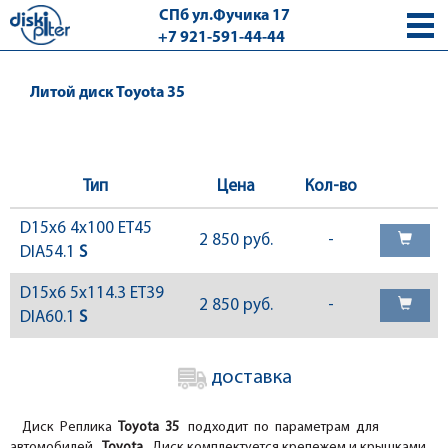
СПб ул.Фучика 17
+7 921-591-44-44
с 9.00 - 18.00 без выходных
Литой диск Toyota 35
Тип
Цена
Кол-во
D15x6 4x100 ET45
2 850 руб.
-
DIA54.1
S
D15x6 5x114.3 ET39
2 850 руб.
-
DIA60.1
S
доставка
Диск Реплика
Toyota 35
подходит по параметрам для
автомобилей
Toyota.
Диск комплектуется крепежем и крышками.