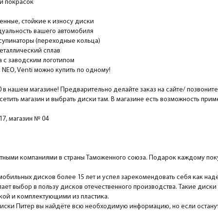
и покрасок
ные, стойкие к износу диски
уальность вашего автомобиля
супинаторы (переходные кольца)
еталлический сплав
 с заводским логотипом
EO, Venti можно купить по одному!
0 в нашем магазине! Предварительно делайте заказ на сайте/ позвонит
сетить магазин и выбрать диски там. В магазине есть возможность при
7, магазин № 04
ными компаниями в страны Таможенного союза. Подарок каждому поку
мобильных дисков более 15 лет и успел зарекомендовать себя как над
ает выбор в пользу дисков отечественного производства. Такие диски
ской и комплектующими из пластика.
Диски Питер вы найдёте всю необходимую информацию, но если останутс