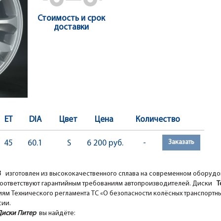
Стоимость и срок
доставки
ET
DIA
Цвет
Цена
Количество
Заказать
45
60.1
S
6 200 руб.
-
03
изготовлен из высококачественного сплава на современном оборуд
оответствуют гарантийным требованиям автопроизводителей. Диски
To
ям Технического регламента ТС «О безопасности колёсных транспортны
сии.
Диски Питер
вы найдёте: