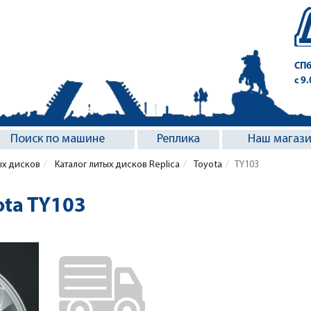
СПб
с 9
Поиск по машине
Реплика
Наш магаз
ых дисков
Каталог литых дисков Replica
Toyota
TY103
ota TY103