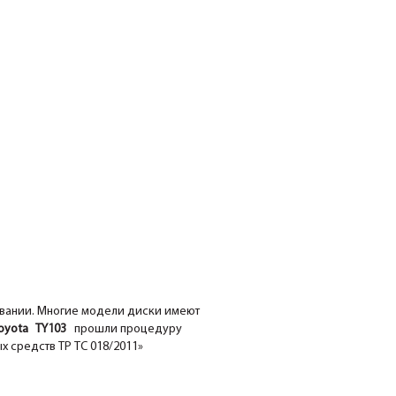
овании. Многие модели диски имеют
yota TY103
прошли процедуру
х средств ТР ТС 018/2011»