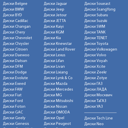
Диски Belgee
Диски Jaguar
Диски Soueast
Диски BMW
Диски Jeep
Диски SsangYong
Диски BYD
Диски Jetour
Диски Subaru
Диски Cadillac
Диски JETTA
Диски Suzuki
Диски Changan
Диски Kaiyi
Диски SWM
Диски Chery
Диски KGM
Диски TANK
Диски Chevrolet
Диски Kia
Диски TENET
Диски Chrysler
Диски Knewstar
Диски Toyota
Диски Citroen
Диски Land Rover
Диски Volkswagen
Диски Daewoo
Диски Lexus
Диски Volvo
Диски Datsun
Диски Lifan
Диски Voyah
Диски DFM
Диски Livan
Диски Xcite
Диски Dodge
Диски Lixiang
Диски Zeekr
Диски Evolute
Диски Lynk & Co
Диски Zotye
Диски Exeed
Диски Mazda
Диски ГАЗ
Диски FAW
Диски Mercedes
Диски ЛАДА
Диски Fiat
Диски MG
Диски Москвич
Диски Ford
Диски Mitsubishi
Диски ТаГАЗ
Диски Foton
Диски Nissan
Диски УАЗ
Диски GAC
Диски OMODA
Диски Geely
Диски Opel
Диски Tech Line
Диски Genesis
Диски Peugeot
Диски Neo