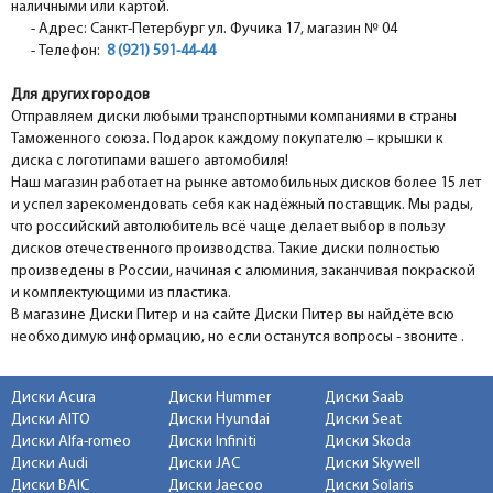
наличными или картой.
- Адрес: Санкт-Петербург ул. Фучика 17, магазин № 04
- Телефон:
8 (921) 591-44-44
Для других городов
Отправляем диски любыми транспортными компаниями в страны
Таможенного союза. Подарок каждому покупателю – крышки к
диска с логотипами вашего автомобиля!
Наш магазин работает на рынке автомобильных дисков более 15 лет
и успел зарекомендовать себя как надёжный поставщик. Мы рады,
что российский автолюбитель всё чаще делает выбор в пользу
дисков отечественного производства. Такие диски полностью
произведены в России, начиная с алюминия, заканчивая покраской
и комплектующими из пластика.
В магазине Диски Питер и на сайте Диски Питер вы найдёте всю
необходимую информацию, но если останутся вопросы - звоните .
Диски Acura
Диски Hummer
Диски Saab
Диски AITO
Диски Hyundai
Диски Seat
Диски Alfa-romeo
Диски Infiniti
Диски Skoda
Диски Audi
Диски JAC
Диски Skywell
Диски BAIC
Диски Jaecoo
Диски Solaris