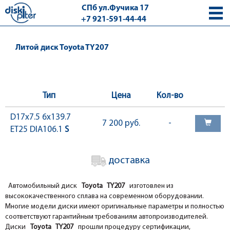
СПб ул.Фучика 17
+7 921-591-44-44
с 9.00 - 18.00 без выходных
Литой диск Toyota TY207
Тип
Цена
Кол-во
D17x7.5 6x139.7
7 200 руб.
-
ET25 DIA106.1
S
доставка
Автомобильный диск
Toyota TY207
изготовлен из
высококачественного сплава на современном оборудовании.
Многие модели диски имеют оригинальные параметры и полностью
соответствуют гарантийным требованиям автопроизводителей.
Диски
Toyota TY207
прошли процедуру сертификации,