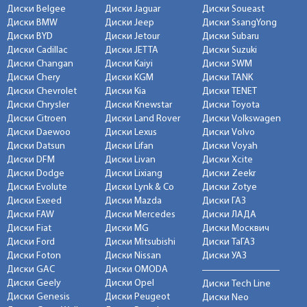
Диски Belgee
Диски Jaguar
Диски Soueast
Диски BMW
Диски Jeep
Диски SsangYong
Диски BYD
Диски Jetour
Диски Subaru
Диски Cadillac
Диски JETTA
Диски Suzuki
Диски Changan
Диски Kaiyi
Диски SWM
Диски Chery
Диски KGM
Диски TANK
Диски Chevrolet
Диски Kia
Диски TENET
Диски Chrysler
Диски Knewstar
Диски Toyota
Диски Citroen
Диски Land Rover
Диски Volkswagen
Диски Daewoo
Диски Lexus
Диски Volvo
Диски Datsun
Диски Lifan
Диски Voyah
Диски DFM
Диски Livan
Диски Xcite
Диски Dodge
Диски Lixiang
Диски Zeekr
Диски Evolute
Диски Lynk & Co
Диски Zotye
Диски Exeed
Диски Mazda
Диски ГАЗ
Диски FAW
Диски Mercedes
Диски ЛАДА
Диски Fiat
Диски MG
Диски Москвич
Диски Ford
Диски Mitsubishi
Диски ТаГАЗ
Диски Foton
Диски Nissan
Диски УАЗ
Диски GAC
Диски OMODA
Диски Geely
Диски Opel
Диски Tech Line
Диски Genesis
Диски Peugeot
Диски Neo