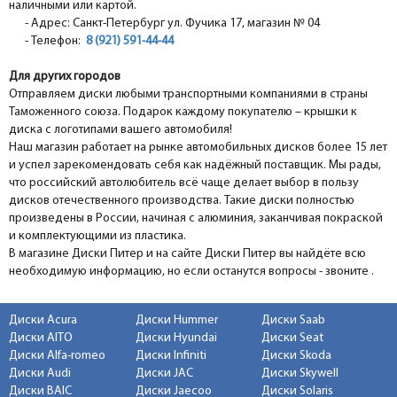
наличными или картой.
- Адрес: Санкт-Петербург ул. Фучика 17, магазин № 04
- Телефон:
8 (921) 591-44-44
Для других городов
Отправляем диски любыми транспортными компаниями в страны
Таможенного союза. Подарок каждому покупателю – крышки к
диска с логотипами вашего автомобиля!
Наш магазин работает на рынке автомобильных дисков более 15 лет
и успел зарекомендовать себя как надёжный поставщик. Мы рады,
что российский автолюбитель всё чаще делает выбор в пользу
дисков отечественного производства. Такие диски полностью
произведены в России, начиная с алюминия, заканчивая покраской
и комплектующими из пластика.
В магазине Диски Питер и на сайте Диски Питер вы найдёте всю
необходимую информацию, но если останутся вопросы - звоните .
Диски Acura
Диски Hummer
Диски Saab
Диски AITO
Диски Hyundai
Диски Seat
Диски Alfa-romeo
Диски Infiniti
Диски Skoda
Диски Audi
Диски JAC
Диски Skywell
Диски BAIC
Диски Jaecoo
Диски Solaris