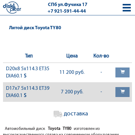
СПб ул.Фучика 17
+7 921-591-44-44
с 9.00 - 18.00 без выходных
Литой диск Toyota TY80
Тип
Цена
Кол-во
D20x8 5x114.3 ET35
11 200 руб.
-
DIA60.1
S
D17x7 5x114.3 ET39
7 200 руб.
-
DIA60.1
S
доставка
Автомобильный диск
Toyota TY80
изготовлен из
высококачественного сплава на современном оборудовании.