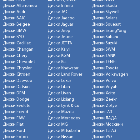
Диски Alfa-romeo
Диски Infiniti
Диски Skoda
Диски Audi
Диски JAC
Диски Skywell
Диски BAIC
Диски Jaecoo
Диски Solaris
Диски Belgee
Диски Jaguar
Диски Soueast
Диски BMW
Диски Jeep
Диски SsangYong
Диски BYD
Диски Jetour
Диски Subaru
Диски Cadillac
Диски JETTA
Диски Suzuki
Диски Changan
Диски Kaiyi
Диски SWM
Диски Chery
Диски KGM
Диски TANK
Диски Chevrolet
Диски Kia
Диски TENET
Диски Chrysler
Диски Knewstar
Диски Toyota
Диски Citroen
Диски Land Rover
Диски Volkswagen
Диски Daewoo
Диски Lexus
Диски Volvo
Диски Datsun
Диски Lifan
Диски Voyah
Диски DFM
Диски Livan
Диски Xcite
Диски Dodge
Диски Lixiang
Диски Zeekr
Диски Evolute
Диски Lynk & Co
Диски Zotye
Диски Exeed
Диски Mazda
Диски ГАЗ
Диски FAW
Диски Mercedes
Диски ЛАДА
Диски Fiat
Диски MG
Диски Москвич
Диски Ford
Диски Mitsubishi
Диски ТаГАЗ
Диски Foton
Диски Nissan
Диски УАЗ