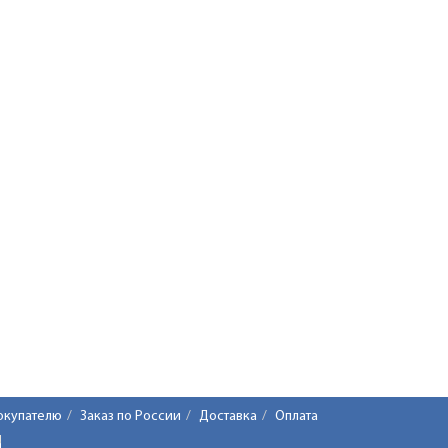
окупателю
Заказ по России
Доставка
Оплата