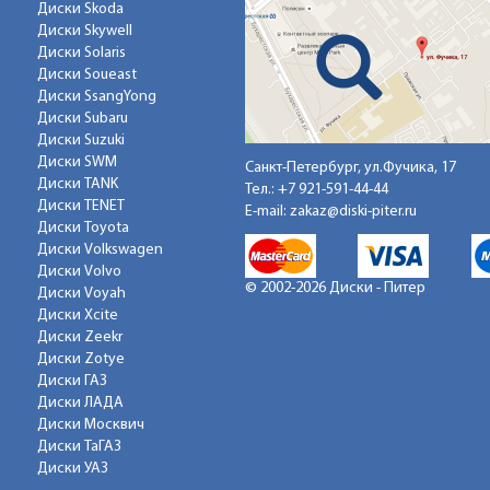
Диски Skoda
Диски Skywell
Диски Solaris
Диски Soueast
Диски SsangYong
Диски Subaru
Диски Suzuki
Диски SWM
Санкт-Петербург, ул.Фучика, 17
Диски TANK
Тел.:
+7 921-591-44-44
Диски TENET
E-mail:
zakaz@diski-piter.ru
Диски Toyota
Диски Volkswagen
Диски Volvo
© 2002-2026 Диски - Питер
Диски Voyah
Диски Xcite
Диски Zeekr
Диски Zotye
Диски ГАЗ
Диски ЛАДА
Диски Москвич
Диски ТаГАЗ
Диски УАЗ