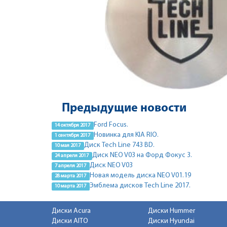
Предыдущие новости
Ford Focus.
14 октября 2017
Новинка для KIA RIO.
1 сентября 2017
Диск Tech Line 743 BD.
10 мая 2017
Диск NEO V03 на Форд Фокус 3.
24 апреля 2017
Диск NEO V03
7 апреля 2017
Новая модель диска NEO V01.19
28 марта 2017
Эмблема дисков Tech Line 2017.
10 марта 2017
Диски Acura
Диски Hummer
Диски AITO
Диски Hyundai