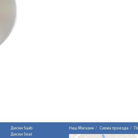
Диски Saab
Наш Магазин
Схема проезда
П
Диски Seat