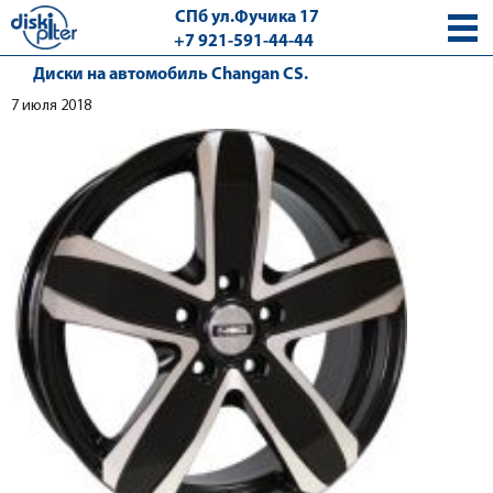
СПб ул.Фучика 17
+7 921-591-44-44
с 9.00 - 18.00 без выходных
Диски на автомобиль Changan CS.
7 июля 2018