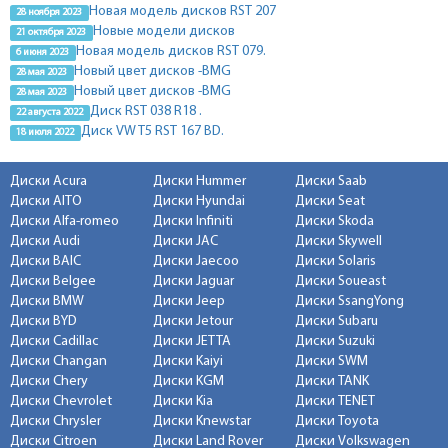
Новая модель дисков RST 207
28 ноября 2023
Новые модели дисков
21 октября 2023
Новая модель дисков RST 079.
6 июня 2023
Новый цвет дисков -BMG
28 мая 2023
Новый цвет дисков -BMG
28 мая 2023
Диск RST 038 R18 .
22 августа 2022
Диск VW T5 RST 167 BD.
18 июля 2022
Диски Acura
Диски Hummer
Диски Saab
Диски AITO
Диски Hyundai
Диски Seat
Диски Alfa-romeo
Диски Infiniti
Диски Skoda
Диски Audi
Диски JAC
Диски Skywell
Диски BAIC
Диски Jaecoo
Диски Solaris
Диски Belgee
Диски Jaguar
Диски Soueast
Диски BMW
Диски Jeep
Диски SsangYong
Диски BYD
Диски Jetour
Диски Subaru
Диски Cadillac
Диски JETTA
Диски Suzuki
Диски Changan
Диски Kaiyi
Диски SWM
Диски Chery
Диски KGM
Диски TANK
Диски Chevrolet
Диски Kia
Диски TENET
Диски Chrysler
Диски Knewstar
Диски Toyota
Диски Citroen
Диски Land Rover
Диски Volkswagen