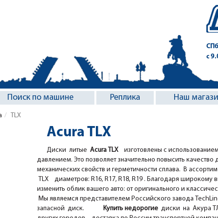
СПб
с 9
Поиск по машине
Реплика
Наш магаз
a
TLX
Acura TLX
Диски литые
Acura ТLХ
изготовлены с использованием
давлением. Это позволяет значительно повысить качество 
механических свойств и герметичности сплава. В ассорти
ТLХ диаметров: R16, R17, R18, R19 . Благодаря широкому вы
изменить облик вашего авто: от оригинального и классичес
Мы являемся представителем Российского завода TechLine,
запасной диск.
Купить недорогие
диски на Акура ТЛ