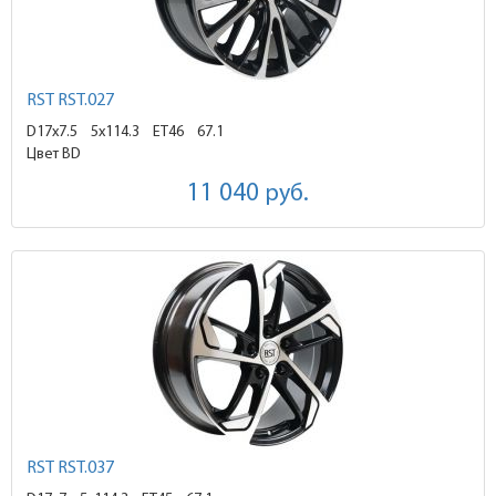
RST RST.027
D17x7.5
5x114.3 ET46
67.1
Цвет BD
11 040
руб.
RST RST.037