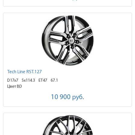
Tech Line RST.127
D17x7
5x114.3 ET47
67.1
Цвет BD
10 900
руб.