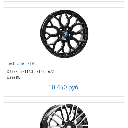
Tech Line 1719
D17x7
5x114.3 ET45
67.1
Цвет BL
10 450
руб.