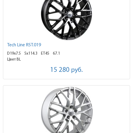
Tech Line RST.019
D19x7.5
5x114.3 ET45
67.1
Цвет BL
15 280
руб.