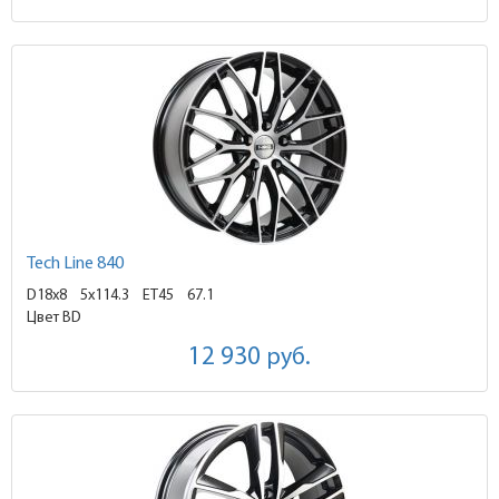
Tech Line 840
D18x8
5x114.3 ET45
67.1
Цвет BD
12 930
руб.