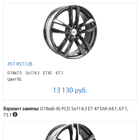
RST RST.128
D18x7.5
5x114.3 ET45
67.1
Цвет BL
13 130
руб.
Вариант замены:
D18x
(6-8)
PCD 5x114.3 ET 47 DIA 64.1, 67.1,
73.1