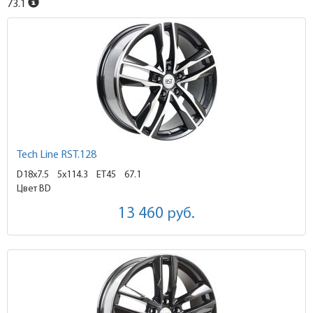
73.1
Tech Line RST.128
D18x7.5
5x114.3 ET45
67.1
Цвет BD
13 460
руб.