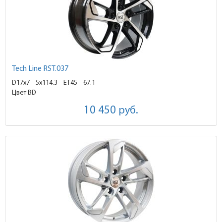
Tech Line RST.037
D17x7
5x114.3 ET45
67.1
Цвет BD
10 450
руб.