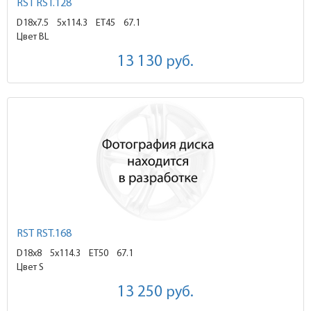
RST RST.128
D18x7.5
5x114.3 ET45
67.1
Цвет BL
13 130
руб.
RST RST.168
D18x8
5x114.3 ET50
67.1
Цвет S
13 250
руб.