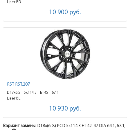
Цвет BD
10 900
руб.
RST RST.207
D17x6.5
5x114.3 ET45
67.1
Цвет BL
10 930
руб.
Вариант замены:
D18x
(6-8)
PCD 5x114.3 ET 42-47 DIA 64.1, 67.1,