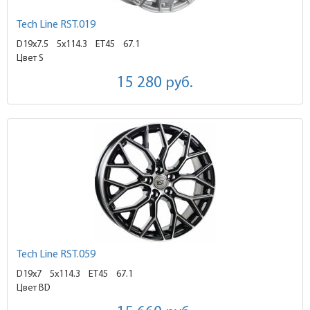
Tech Line RST.019
D19x7.5
5x114.3 ET45
67.1
Цвет S
15 280
руб.
Tech Line RST.059
D19x7
5x114.3 ET45
67.1
Цвет BD