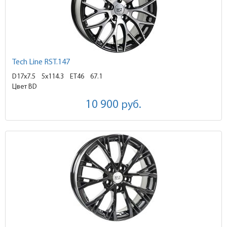
Tech Line RST.147
D17x7.5
5x114.3 ET46
67.1
Цвет BD
10 900
руб.