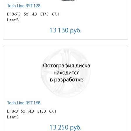
Tech Line RST.128
D18x7.5
5x114.3 ET45
67.1
Цвет BL
13 130
руб.
Tech Line RST.168
D18x8
5x114.3 ET50
67.1
Цвет S
13 250
руб.