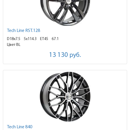
Tech Line RST.128
D18x7.5
5x114.3 ET45
67.1
Цвет BL
13 130
руб.
Tech Line 840