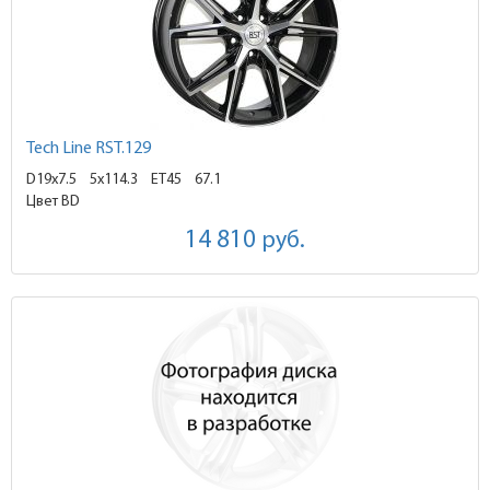
Tech Line RST.129
D19x7.5
5x114.3 ET45
67.1
Цвет BD
14 810
руб.