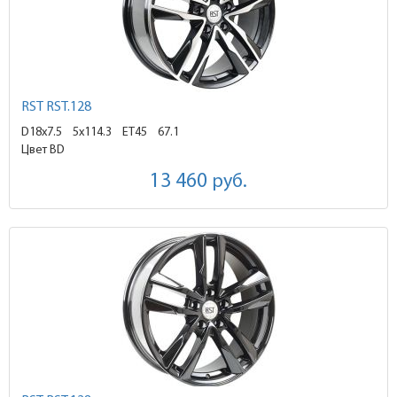
RST RST.128
D18x7.5
5x114.3 ET45
67.1
Цвет BD
13 460
руб.