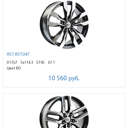
RST RST.047
D17x7
5x114.3 ET45
67.1
Цвет BD
10 560
руб.