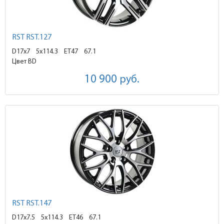
RST RST.127
D17x7
5x114.3 ET47
67.1
Цвет BD
10 900
руб.
RST RST.147
D17x7.5
5x114.3 ET46
67.1