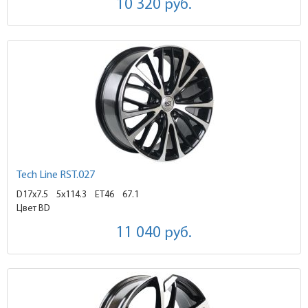
10 320
руб.
Tech Line RST.027
D17x7.5
5x114.3 ET46
67.1
Цвет BD
11 040
руб.