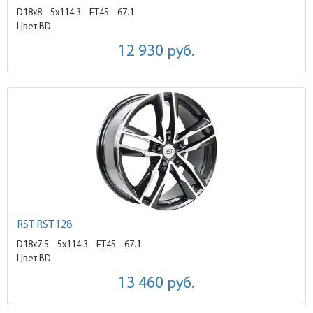
D18x8
5x114.3 ET45
67.1
Цвет BD
12 930
руб.
RST RST.128
D18x7.5
5x114.3 ET45
67.1
Цвет BD
13 460
руб.