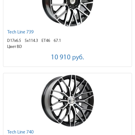
Tech Line 739
D17x6.5
5x114.3 ET46
67.1
Цвет BD
10 910
руб.
Tech Line 740