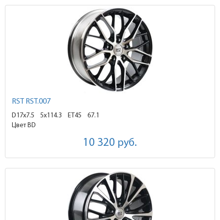
RST RST.007
D17x7.5
5x114.3 ET45
67.1
Цвет BD
10 320
руб.