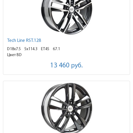
Tech Line RST.128
D18x7.5
5x114.3 ET45
67.1
Цвет BD
13 460
руб.