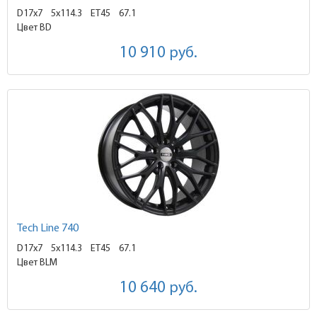
D17x7
5x114.3 ET45
67.1
Цвет BD
10 910
руб.
Tech Line 740
D17x7
5x114.3 ET45
67.1
Цвет BLM
10 640
руб.