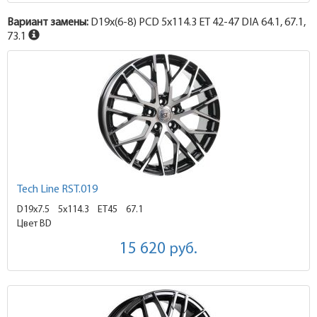
Вариант замены:
D19x
(6-8)
PCD 5x114.3 ET 42-47 DIA 64.1, 67.1,
73.1
Tech Line RST.019
D19x7.5
5x114.3 ET45
67.1
Цвет BD
15 620
руб.