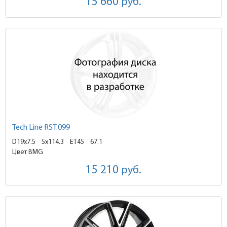
15 660
руб.
Tech Line RST.099
D19x7.5
5x114.3 ET45
67.1
Цвет BMG
15 210
руб.