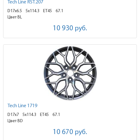
Tech Line RST.207
D17x6.5
5x114.3 ET45
67.1
Цвет BL
10 930
руб.
Tech Line 1719
D17x7
5x114.3 ET45
67.1
Цвет BD
10 670
руб.