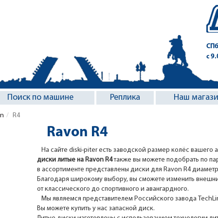
СПб
с 9
Поиск по машине
Реплика
Наш магаз
n
R4
Ravon R4
На сайте diski-piter есть заводской размер колёс вашего 
диски литые на Ravon R4
также вы можете подобрать по па
в ассортименте представлены диски для Ravon R4 диаметро
Благодаря широкому выбору, вы сможете изменить внешни
от классического до спортивного и авангардного.
Мы являемся представителем Российского завода TechLine
Вы можете купить у нас запасной диск.