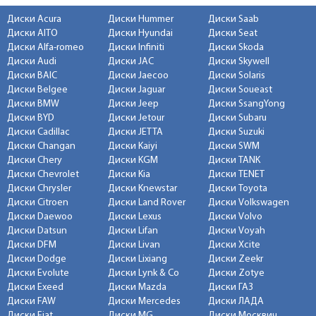
Диски Acura
Диски Hummer
Диски Saab
Диски AITO
Диски Hyundai
Диски Seat
Диски Alfa-romeo
Диски Infiniti
Диски Skoda
Диски Audi
Диски JAC
Диски Skywell
Диски BAIC
Диски Jaecoo
Диски Solaris
Диски Belgee
Диски Jaguar
Диски Soueast
Диски BMW
Диски Jeep
Диски SsangYong
Диски BYD
Диски Jetour
Диски Subaru
Диски Cadillac
Диски JETTA
Диски Suzuki
Диски Changan
Диски Kaiyi
Диски SWM
Диски Chery
Диски KGM
Диски TANK
Диски Chevrolet
Диски Kia
Диски TENET
Диски Chrysler
Диски Knewstar
Диски Toyota
Диски Citroen
Диски Land Rover
Диски Volkswagen
Диски Daewoo
Диски Lexus
Диски Volvo
Диски Datsun
Диски Lifan
Диски Voyah
Диски DFM
Диски Livan
Диски Xcite
Диски Dodge
Диски Lixiang
Диски Zeekr
Диски Evolute
Диски Lynk & Co
Диски Zotye
Диски Exeed
Диски Mazda
Диски ГАЗ
Диски FAW
Диски Mercedes
Диски ЛАДА
Диски Fiat
Диски MG
Диски Москвич