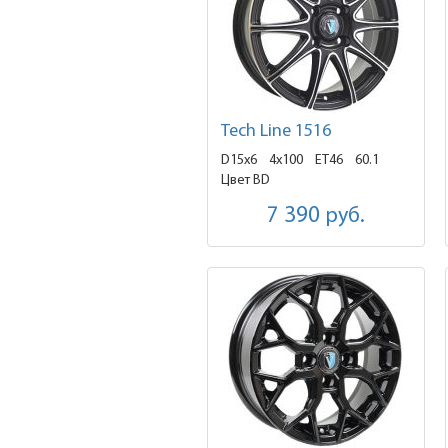
Tech Line 1516
D15x6
4x100 ET46
60.1
Цвет BD
7 390
руб.