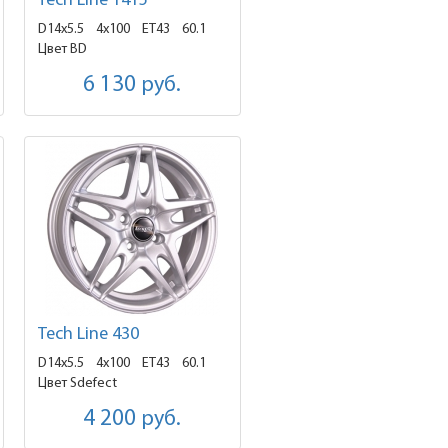
Tech Line 1415
D14x5.5
4x100 ET43
60.1
Цвет BD
6 130
руб.
Tech Line 430
D14x5.5
4x100 ET43
60.1
Цвет Sdefect
4 200
руб.