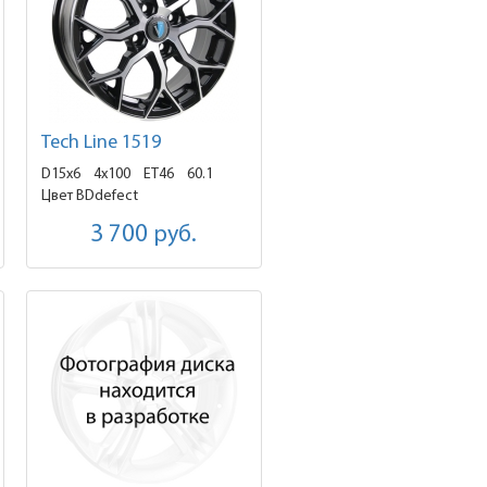
Tech Line 1519
D15x6
4x100 ET46
60.1
Цвет BDdefect
3 700
руб.