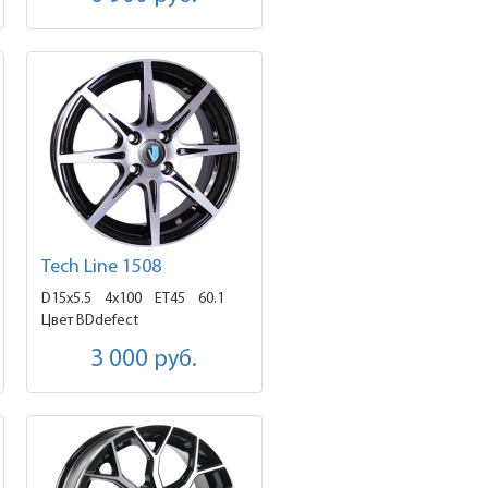
Tech Line 1508
D15x5.5
4x100 ET45
60.1
Цвет BDdefect
3 000
руб.