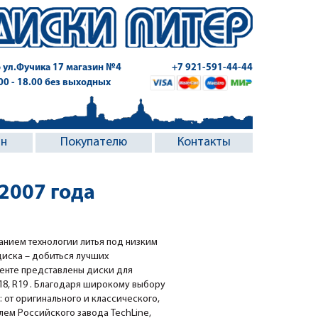
 ул.Фучика 17
магазин №4
+7 921-591-44-44
.00 - 18.00 без выходных
ин
Покупателю
Контакты
 2007 года
анием технологии литья под низким
диска – добиться лучших
менте представлены диски для
R18, R19 . Благодаря широкому выбору
о: от оригинального и классического,
лем Российского завода TechLine,