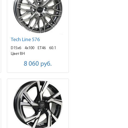
Tech Line 576
D15x6
4x100 ET46
60.1
Цвет BH
8 060
руб.