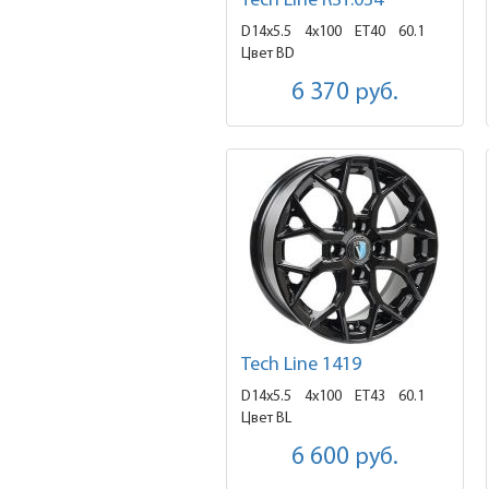
Tech Line RST.034
D14x5.5
4x100 ET40
60.1
Цвет BD
6 370
руб.
Tech Line 1419
D14x5.5
4x100 ET43
60.1
Цвет BL
6 600
руб.