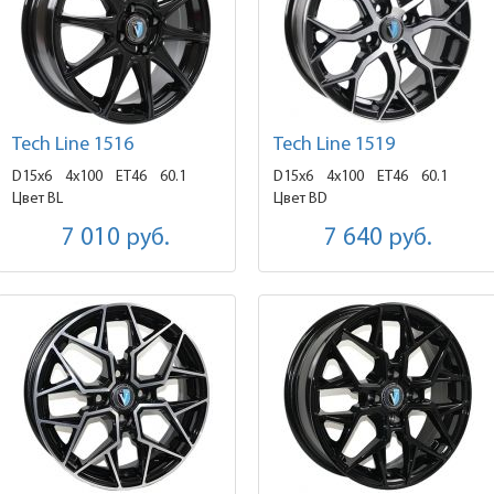
Tech Line 1516
Tech Line 1519
D15x6
4x100 ET46
60.1
D15x6
4x100 ET46
60.1
Цвет BL
Цвет BD
7 010
руб.
7 640
руб.