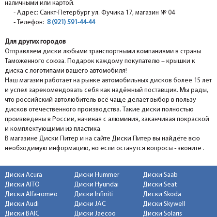
наличными или картой.
- Адрес: Санкт-Петербург ул. Фучика 17, магазин № 04
- Телефон:
8 (921) 591-44-44
Для других городов
Отправляем диски любыми транспортными компаниями в страны
Таможенного союза. Подарок каждому покупателю – крышки к
диска с логотипами вашего автомобиля!
Наш магазин работает на рынке автомобильных дисков более 15 лет
и успел зарекомендовать себя как надёжный поставщик. Мы рады,
что российский автолюбитель всё чаще делает выбор в пользу
дисков отечественного производства. Такие диски полностью
произведены в России, начиная с алюминия, заканчивая покраской
и комплектующими из пластика.
В магазине Диски Питер и на сайте Диски Питер вы найдёте всю
необходимую информацию, но если останутся вопросы - звоните .
Диски Acura
Диски Hummer
Диски Saab
Диски AITO
Диски Hyundai
Диски Seat
Диски Alfa-romeo
Диски Infiniti
Диски Skoda
Диски Audi
Диски JAC
Диски Skywell
Диски BAIC
Диски Jaecoo
Диски Solaris