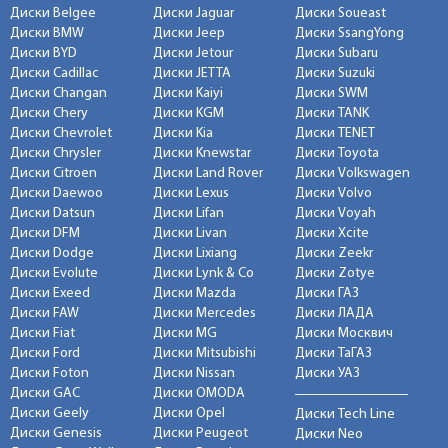
Диски Belgee
Диски Jaguar
Диски Soueast
Диски BMW
Диски Jeep
Диски SsangYong
Диски BYD
Диски Jetour
Диски Subaru
Диски Cadillac
Диски JETTA
Диски Suzuki
Диски Changan
Диски Kaiyi
Диски SWM
Диски Chery
Диски KGM
Диски TANK
Диски Chevrolet
Диски Kia
Диски TENET
Диски Chrysler
Диски Knewstar
Диски Toyota
Диски Citroen
Диски Land Rover
Диски Volkswagen
Диски Daewoo
Диски Lexus
Диски Volvo
Диски Datsun
Диски Lifan
Диски Voyah
Диски DFM
Диски Livan
Диски Xcite
Диски Dodge
Диски Lixiang
Диски Zeekr
Диски Evolute
Диски Lynk & Co
Диски Zotye
Диски Exeed
Диски Mazda
Диски ГАЗ
Диски FAW
Диски Mercedes
Диски ЛАДА
Диски Fiat
Диски MG
Диски Москвич
Диски Ford
Диски Mitsubishi
Диски ТаГАЗ
Диски Foton
Диски Nissan
Диски УАЗ
Диски GAC
Диски OMODA
Диски Geely
Диски Opel
Диски Tech Line
Диски Genesis
Диски Peugeot
Диски Neo