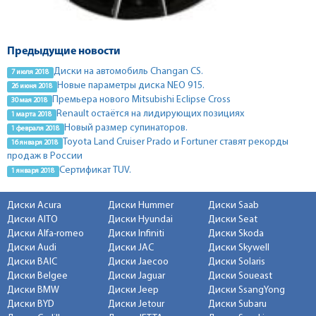
Предыдущие новости
Диски на автомобиль Changan CS.
7 июля 2018
Новые параметры диска NEO 915.
26 июня 2018
Премьера нового Mitsubishi Eclipse Cross
30 мая 2018
Renault остаётся на лидирующих позициях
1 марта 2018
Новый размер супинаторов.
1 февраля 2018
Toyota Land Cruiser Prado и Fortuner ставят рекорды
16 января 2018
продаж в России
Сертификат TUV.
1 января 2018
Диски Acura
Диски Hummer
Диски Saab
Диски AITO
Диски Hyundai
Диски Seat
Диски Alfa-romeo
Диски Infiniti
Диски Skoda
Диски Audi
Диски JAC
Диски Skywell
Диски BAIC
Диски Jaecoo
Диски Solaris
Диски Belgee
Диски Jaguar
Диски Soueast
Диски BMW
Диски Jeep
Диски SsangYong
Диски BYD
Диски Jetour
Диски Subaru