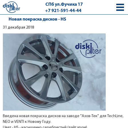
СПб ул.Фучика 17
+7 921-591-44-44
с 9.00 - 18.00 без выходных
Новая покраска дисков - HS
31 декабрая 2018
Введена новая покраска дисков на заводе "Азов-Тек" для TechLine,
NEO и VENTI к Новому Году.
Цвет - HS - насыщенно серебристый (лайт хром).