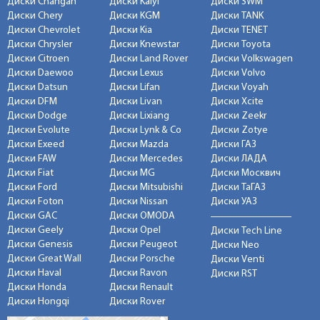
Диски Changan
Диски Kaiyi
Диски SWM
Диски Chery
Диски KGM
Диски TANK
Диски Chevrolet
Диски Kia
Диски TENET
Диски Chrysler
Диски Knewstar
Диски Toyota
Диски Citroen
Диски Land Rover
Диски Volkswagen
Диски Daewoo
Диски Lexus
Диски Volvo
Диски Datsun
Диски Lifan
Диски Voyah
Диски DFM
Диски Livan
Диски Xcite
Диски Dodge
Диски Lixiang
Диски Zeekr
Диски Evolute
Диски Lynk & Co
Диски Zotye
Диски Exeed
Диски Mazda
Диски ГАЗ
Диски FAW
Диски Mercedes
Диски ЛАДА
Диски Fiat
Диски MG
Диски Москвич
Диски Ford
Диски Mitsubishi
Диски ТаГАЗ
Диски Foton
Диски Nissan
Диски УАЗ
Диски GAC
Диски OMODA
Диски Geely
Диски Opel
Диски Tech Line
Диски Genesis
Диски Peugeot
Диски Neo
Диски Great Wall
Диски Porsche
Диски Venti
Диски Haval
Диски Ravon
Диски RST
Диски Honda
Диски Renault
Диски Hongqi
Диски Rover